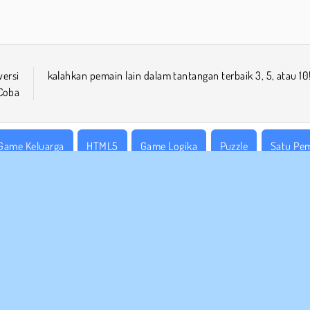
ersi
kalahkan pemain lain dalam tantangan terbaik 3, 5, atau 10
Coba
Game Keluarga
HTML5
Game Logika
Puzzle
Satu Pe
 BISNIS
DUKUNGAN
arat-Syarat Pemakaian
Cookies
Bantuan