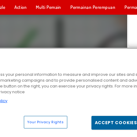
zle
Action
Multi Pemain
Permainan Perempuan
Perma
Permainan 
s your personal information to measure and improve our sites and s
r marketing campaigns and to provide personalised content and adver
he button on the right, you can exercise your privacy rights. For more 
rivacy notice
licy
Your Privacy Rights
ACCEPT COOKIES