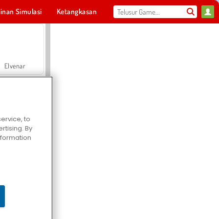
inan Simulasi
Ketangkasan
Olahraga
MMO
Untukmu
Elvenar
ervice, to
tising. By
Hospital Surgeon Doctor Game
information
Offroad Crash Climber 4X4