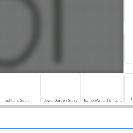
L
Solitaire Social
Jewel Garden Story
Game Warna Tic Tac Toe
Scala 40
Trollface Quest: USA 2