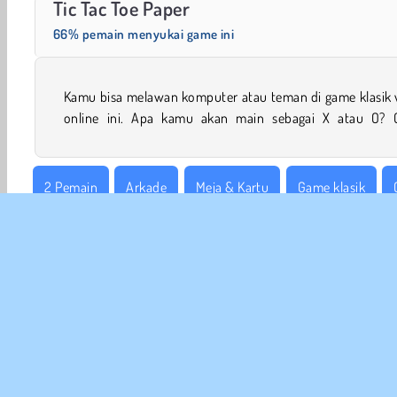
Tic Tac Toe Paper
66% pemain menyukai game ini
Kamu bisa melawan komputer atau teman di game klasik v
online ini. Apa kamu akan main sebagai X atau O? 
2 Pemain
Arkade
Meja & Kartu
Game klasik
Ketangkasan
Tic Tac Toe
Coba Sekarang!
INFO
Sy