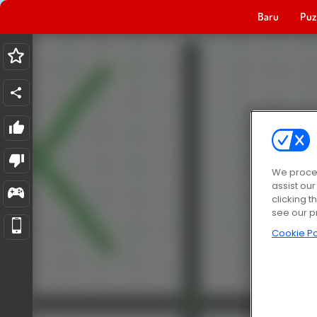
Baru
Puz
We proces
assist ou
clicking t
see our p
Cookie Po