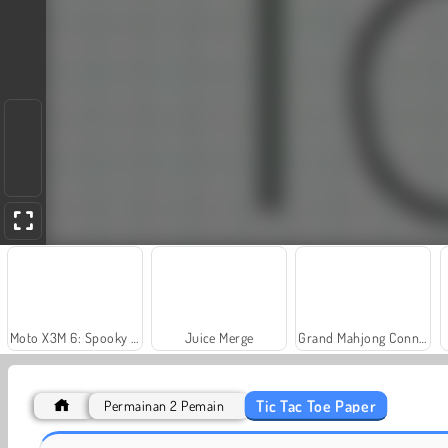
Moto X3M 6: Spooky Land
Juice Merge
Grand Mahjong Connect
Tic Tac Toe Paper
Permainan 2 Pemain
Catur Jawa Dasar
Tic Tac Toe Dengan Teman