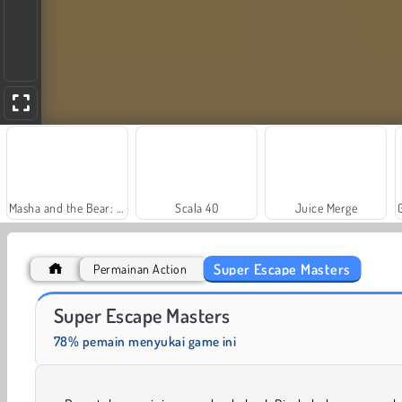
Masha and the Bear: Meadows
Scala 40
Juice Merge
Super Escape Masters
Permainan Action
Impostor
Jeff the Killer
Super Escape Masters
78% pemain menyukai game ini