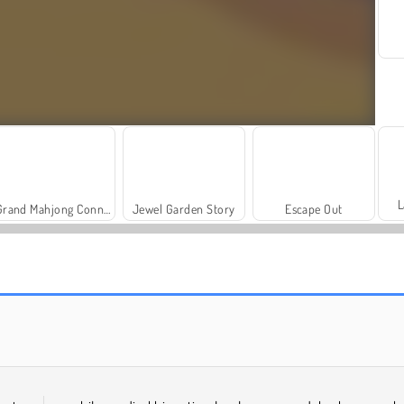
L
Grand Mahjong Connect
Jewel Garden Story
Escape Out
Agar.io
Rail Slide