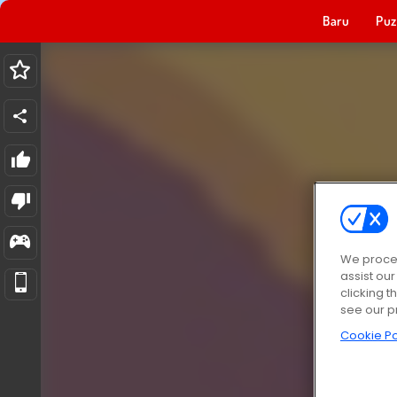
Baru
Puz
We proces
assist ou
clicking t
see our p
Cookie Po