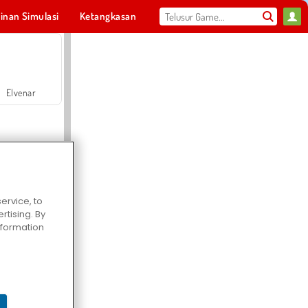
inan Simulasi
Ketangkasan
Olahraga
MMO
Untukmu
Elvenar
ervice, to
tising. By
Hospital Surgeon Doctor Game
information