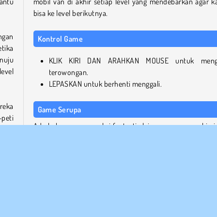
antu
mobil van di akhir setiap level yang mendebarkan agar 
bisa ke level berikutnya.
ngan
Kontrol Game
etika
nuju
KLIK KIRI DAN ARAHKAN MOUSE untuk mengg
evel
terowongan.
LEPASKAN untuk berhenti menggali.
reka
Game Serupa
peti
Ada beberapa game aksi fantastis lainnya yang mungkin i
alan,
kamu coba.
nyak
Heist Run
Money Movers 3
Join and Clash 3D
ngan
Bob the Robber 4: Season 2 Russia
lang