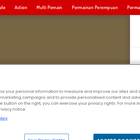
zle
Action
Multi Pemain
Permainan Perempuan
Perma
Permainan 
s your personal information to measure and improve our sites and s
r marketing campaigns and to provide personalised content and adver
he button on the right, you can exercise your privacy rights. For more 
rivacy notice
licy