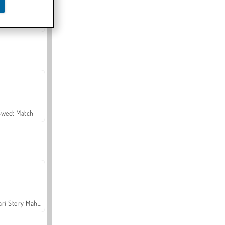
Offroad Crash Climber 4X4
Sweet Match
Safari Story Mahjong