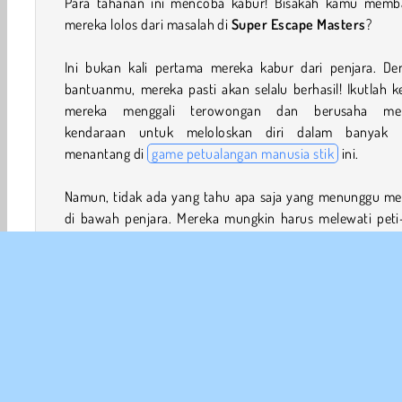
Para tahanan ini mencoba kabur! Bisakah kamu memb
mereka lolos dari masalah di
Super Escape Masters
?
Ini bukan kali pertama mereka kabur dari penjara. De
bantuanmu, mereka pasti akan selalu berhasil! Ikutlah k
mereka menggali terowongan dan berusaha me
kendaraan untuk meloloskan diri dalam banyak l
menantang di
game petualangan manusia stik
ini.
Namun, tidak ada yang tahu apa saja yang menunggu me
di bawah penjara. Mereka mungkin harus melewati peti-
berisi bahan peledak, hingga duri super tajam! Sepanjang j
temukan kunci yang akan membantumu mendapatkan ba
bintang.
Bagaimana Cara Bermain Super Escape Masters?
Tujuan
game meloloskan diri
ini adalah menggali terowo
untuk membantu sekelompok penjahat licik kabur beru