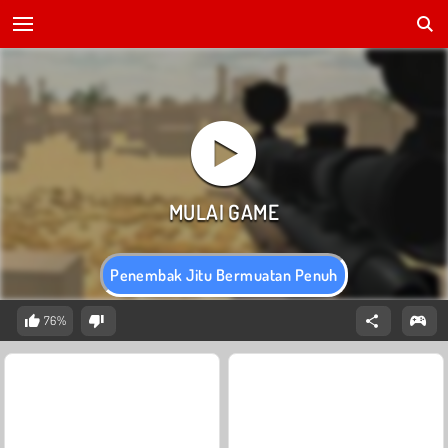
Penembak Jitu Bermuatan Penuh
76%