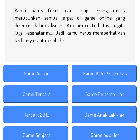
Kamu harus fokus dan tetap tenang untuk
merubuhkan semua target di game online yang
dikemas dalam aksi ini. Amunisimu terbatas, begitu
juga kesehatanmu. Jadi kamu harus memperhatikan
keduanya saat membidik.
Game Action
Game Bidik & Tembak
Game Tentara
Game Pertempuran
Terbaik 2019
Game Anak Laki-laki
Game Senjata
Game populer