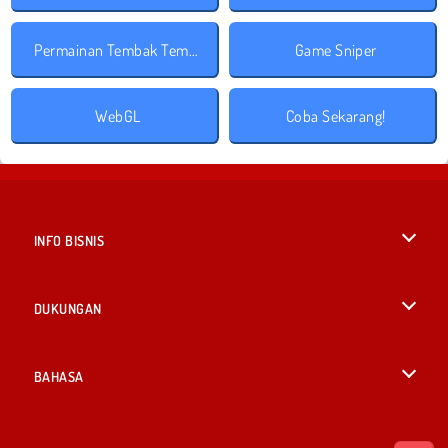
Permainan Tembak Tembakan
Game Sniper
WebGL
Coba Sekarang!
INFO BISNIS
Syarat-Syarat Pemakaian
DUKUNGAN
Kebijaksanaan Pribadi Kami
Bantuan
BAHASA
Cookies
English