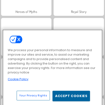
Heroes of Myths
Royal Story
We process your personal information to measure and
Rummy World
Scala 40
improve our sites and service, to assist our marketing
campaigns and to provide personalised content and
advertising. By clicking the button on the right, you can
exercise your privacy rights. For more information see our
privacy notice
Cookie Policy
Charm Farm
Let's Fish!
Your Privacy Rights
ACCEPT COOKIES