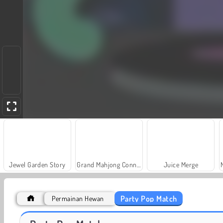
Jewel Garden Story
Grand Mahjong Connect
Juice Merge
Party Pop Match
Permainan Hewan
Scala 40
Solitaire Social