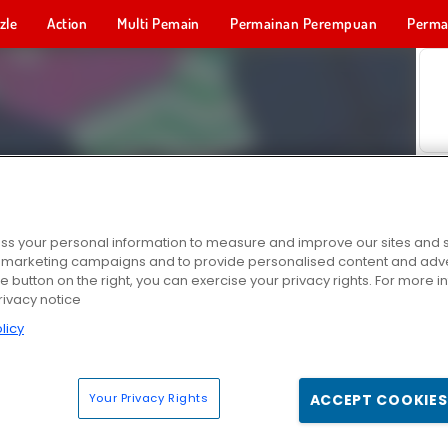
zle
Action
Multi Pemain
Permainan Perempuan
Perma
Permainan 
s your personal information to measure and improve our sites and s
r marketing campaigns and to provide personalised content and adver
he button on the right, you can exercise your privacy rights. For more 
rivacy notice
licy
Your Privacy Rights
ACCEPT COOKIES