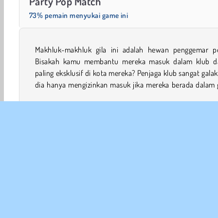
Party Pop Match
73% pemain menyukai game ini
Makhluk-makhluk gila ini adalah hewan penggemar pe
tertentu. Bisakah kamu mencocokkan hewan-hewan ini d
Bisakah kamu membantu mereka masuk dalam klub d
paling eksklusif di kota mereka? Penjaga klub sangat gala
dia hanya mengizinkan masuk jika mereka berada dalam 
Hewan
Game Ayam
Game Keluarga
HTML5
INFO
Sy
Kebi