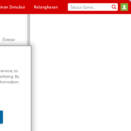
inan Simulasi
Ketangkasan
Olahraga
MMO
Untukmu
Elvenar
ervice, to
tising. By
Hospital Surgeon Doctor Game
information
Offroad Crash Climber 4X4