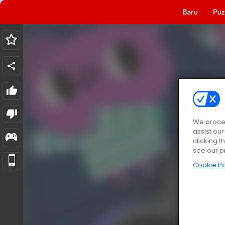
Baru
Puz
We proces
assist ou
clicking t
see our p
Cookie Po