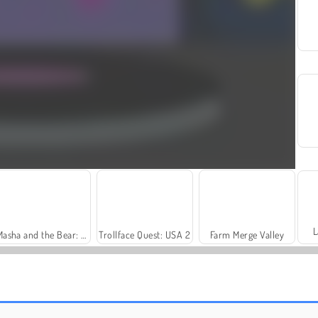
L
Masha and the Bear: Meadows
Trollface Quest: USA 2
Farm Merge Valley
Fashion Princess - Dress Up for Girls
Harvest Honors Classic