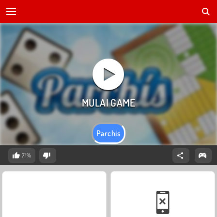
Parchis
71%