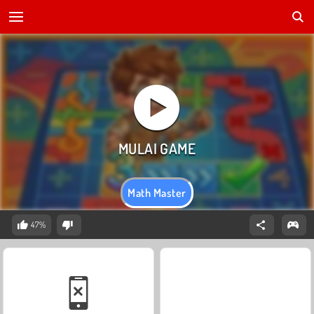
Math Master
47%