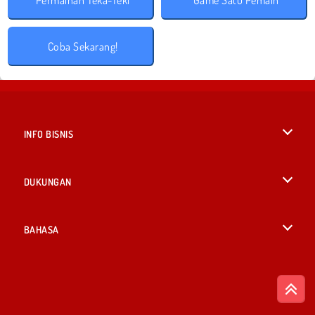
Permainan Teka-Teki
Game Satu Pemain
Coba Sekarang!
INFO BISNIS
Syarat-Syarat Pemakaian
DUKUNGAN
Kebijaksanaan Pribadi Kami
Bantuan
BAHASA
Cookies
English
Izin Cookie
British English