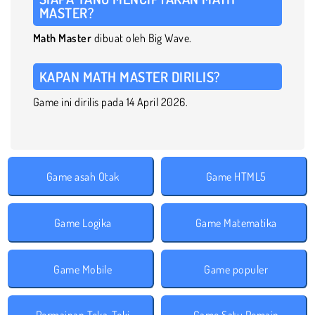
MASTER?
Math Master
dibuat oleh Big Wave.
KAPAN MATH MASTER DIRILIS?
Game ini dirilis pada 14 April 2026.
Game asah Otak
Game HTML5
Game Logika
Game Matematika
Game Mobile
Game populer