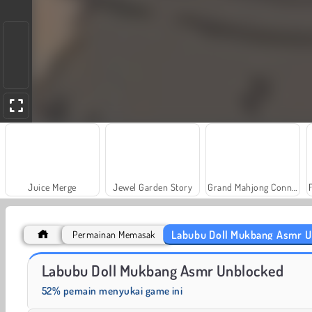
Juice Merge
Jewel Garden Story
Grand Mahjong Connect
Labubu Doll Mukbang Asmr U
Permainan Memasak
Masha and the Bear: Meadows
Royal Story
Labubu Doll Mukbang Asmr Unblocked
52% pemain menyukai game ini