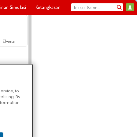
inan Simulasi
Ketangkasan
Olahraga
MMO
Untukmu
Elvenar
ervice, to
tising. By
Hospital Surgeon Doctor Game
information