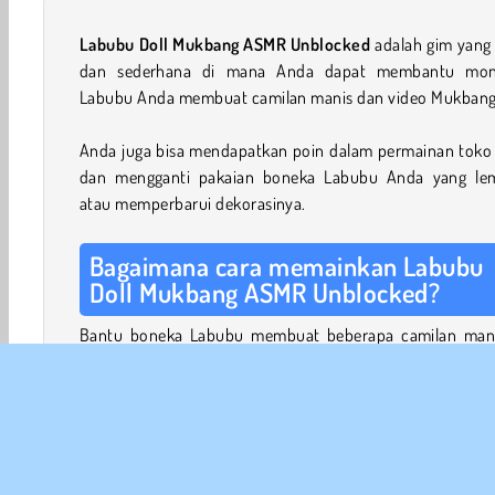
Labubu Doll Mukbang ASMR Unblocked
adalah gim yang
dan sederhana di mana Anda dapat membantu mon
Labubu Anda membuat camilan manis dan video Mukbang
Anda juga bisa mendapatkan poin dalam permainan toko r
dan mengganti pakaian boneka Labubu Anda yang le
atau memperbarui dekorasinya.
Bagaimana cara memainkan Labubu
Doll Mukbang ASMR Unblocked?
Bantu boneka Labubu membuat beberapa camilan mani
game Tanghulu.
Tanghulu
adalah camilan permen buah 
populer di Cina. Tusuk buah pada lidi, celupkan ke dalam 
gula, dan biarkan dingin dan mengeras.
Selanjutnya adalah video mukbang boneka Labubu A
Mukbang
adalah video di mana pembuat konten mem