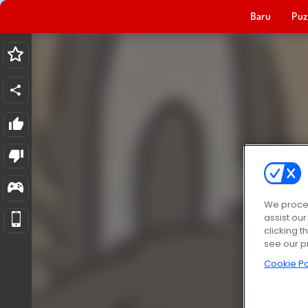
Baru
Puz
We proces
assist ou
clicking t
see our p
Cookie Po