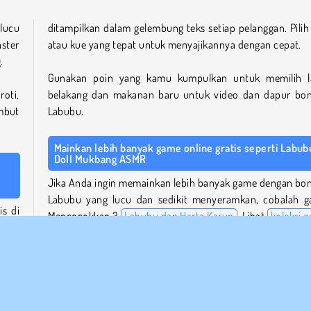
 lucu
ditampilkan dalam gelembung teks setiap pelanggan. Pilih 
ster
atau kue yang tepat untuk menyajikannya dengan cepat.
.
Gunakan poin yang kamu kumpulkan untuk memilih l
oti,
belakang dan makanan baru untuk video dan dapur bo
mbut
Labubu.
Mainkan lebih banyak game online gratis seperti Labub
Doll Mukbang ASMR
Jika Anda ingin memainkan lebih banyak game dengan bo
Labubu yang lucu dan sedikit menyeramkan, cobalah 
s di
Mencocokkan 3
Labubu dan Harta Karun
. Lihat
koleksi 
yang
meme
kami untuk menjelajahi tren online seru lainnya. 
sirup
nikmati lebih banyak petualangan di dapur dengan berb
resep lezat dalam koleksi game memasak online gratis kami
nda.
Siapa yang menciptakan Labubu Doll Mukbang ASMR?
akan