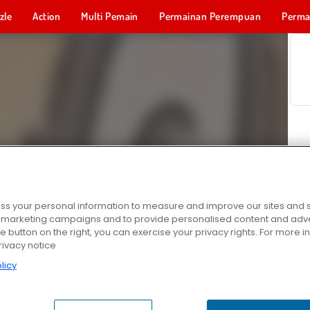
zle
Action
Multi Pemain
Permainan Perempuan
Perma
Permainan 
s your personal information to measure and improve our sites and s
r marketing campaigns and to provide personalised content and adver
he button on the right, you can exercise your privacy rights. For more 
rivacy notice
licy