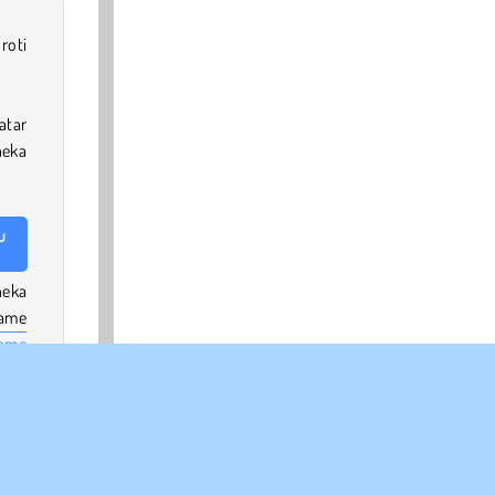
roti
atar
neka
u
neka
game
game
Atau
agai
.