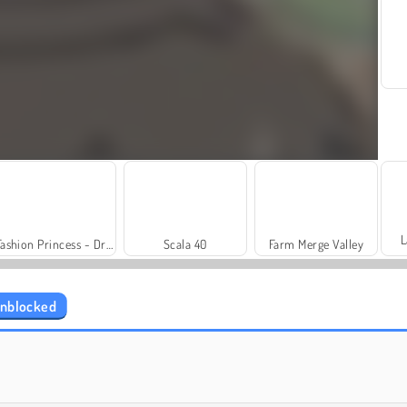
L
Fashion Princess - Dress Up for Girls
Scala 40
Farm Merge Valley
nblocked
Heroes of Myths
Solitaire Social