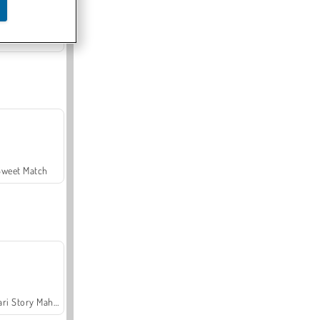
Offroad Crash Climber 4X4
Sweet Match
Safari Story Mahjong