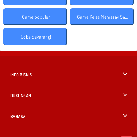
Game populer
Game Kelas Memasak Sara
Coba Sekarang!
INFO BISNIS
Syarat-Syarat Pemakaian
DUKUNGAN
Kebijaksanaan Pribadi Kami
Bantuan
BAHASA
Cookies
English