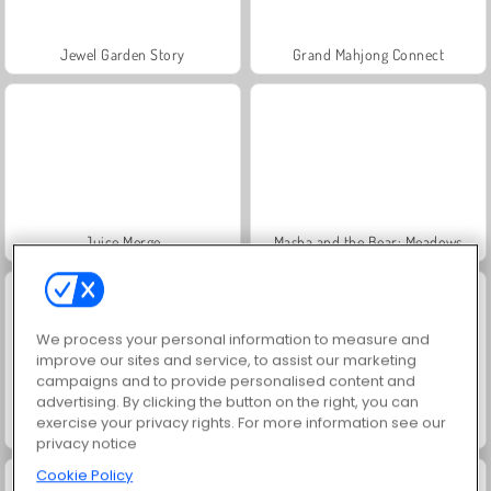
Jewel Garden Story
Grand Mahjong Connect
Juice Merge
Masha and the Bear: Meadows
We process your personal information to measure and
improve our sites and service, to assist our marketing
campaigns and to provide personalised content and
advertising. By clicking the button on the right, you can
exercise your privacy rights. For more information see our
Scala 40
Solitaire Social
privacy notice
Cookie Policy