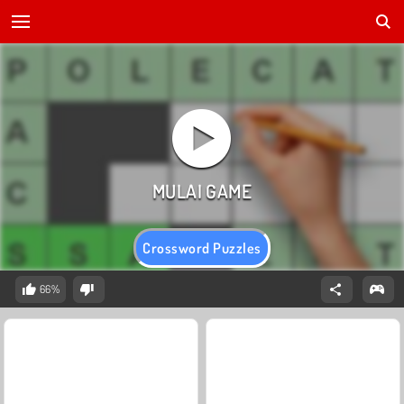
Crossword Puzzles
66%