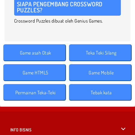
SIAPA PENGEMBANG CROSSWORD
PUZZLES?
Crossword Puzzles dibuat oleh Genius Games.
Game asah Otak
Teka Teki Silang
Game HTML5
Game Mobile
Permainan Teka-Teki
Tebak kata
INFO BISNIS