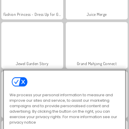
Fashion Princess - Dress Up for Girls
Juice Merge
Jewel Garden Story
Grand Mahjong Connect
We process your personal information to measure and
improve our sites and service, to assist our marketing
campaigns and to provide personalised content and
advertising. By clicking the button on the right, you can
Scala 40
Farm Merge Valley
exercise your privacy rights. For more information see our
privacy notice