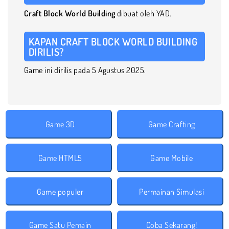
Craft Block World Building
dibuat oleh YAD.
KAPAN CRAFT BLOCK WORLD BUILDING
DIRILIS?
Game ini dirilis pada 5 Agustus 2025.
Game 3D
Game Crafting
Game HTML5
Game Mobile
Game populer
Permainan Simulasi
Game Satu Pemain
Coba Sekarang!