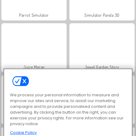
Parrot Simulator
Simulator Panda 3D
Juice Merge
Jewel Garden Story
We process your personal information to measure and
improve our sites and service, to assist our marketing
campaigns and to provide personalised content and
advertising. By clicking the button on the right, you can
exercise your privacy rights. For more information see our
Grand Mahjong Connect
Trollface Quest: USA 2
privacy notice
Cookie Policy