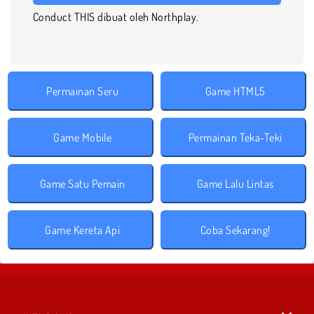
Conduct THIS dibuat oleh Northplay.
Permainan Seru
Game HTML5
Game Mobile
Permainan Teka-Teki
Game Satu Pemain
Game Lalu Lintas
Game Kereta Api
Coba Sekarang!