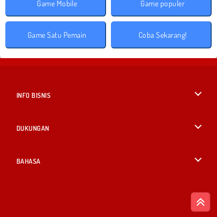
Game Mobile
Game populer
Game Satu Pemain
Coba Sekarang!
INFO BISNIS
Syarat-Syarat Pemakaian
DUKUNGAN
Kebijaksanaan Pribadi Kami
Bantuan
BAHASA
Cookies
English
Izin Cookie
British English