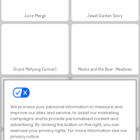
Juice Merge
Jewel Garden Story
Grand Mahjong Connect
Masha and the Bear: Meadows
We process your personal information to measure and
improve our sites and service, to assist our marketing
campaigns and to provide personalised content and
Fashion Princess - Dress Up for Girls
Scala 40
advertising. By clicking the button on the right, you can
exercise your privacy rights. For more information see our
privacy notice