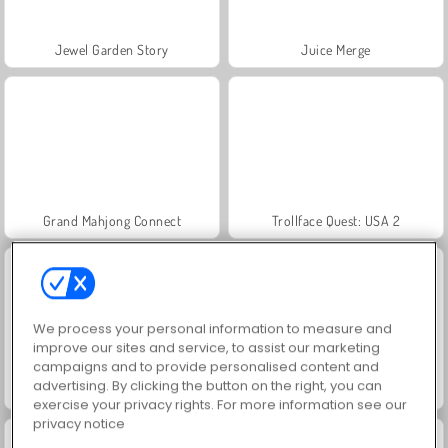
Jewel Garden Story
Juice Merge
Grand Mahjong Connect
Trollface Quest: USA 2
We process your personal information to measure and
improve our sites and service, to assist our marketing
campaigns and to provide personalised content and
advertising. By clicking the button on the right, you can
Masha and the Bear: Meadows
Scala 40
exercise your privacy rights. For more information see our
privacy notice