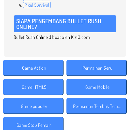
Pixel Survival
SIAPA PENGEMBANG BULLET RUSH
ONLINE?
Bullet Rush Online dibuat oleh Kiz10.com.
Game Action
Permainan Seru
Game HTML5
Game Mobile
Game populer
Permainan Tembak Tembakan
Game Satu Pemain