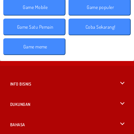
Game Mobile
Game populer
Game Satu Pemain
Coba Sekarang!
Game meme
INFO BISNIS
Syarat-Syarat Pemakaian
DUKUNGAN
Kebijaksanaan Pribadi Kami
Bantuan
BAHASA