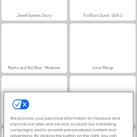
Jewel Garden Story
Trollface Quest: USA 2
Masha and the Bear: Meadows
Juice Merge
We process your personal information to measure and
Grand Mahjong Connect
Scala 40
improve our sites and service, to assist our marketing
campaigns and to provide personalised content and
advertising. By clicking the button on the right, you can