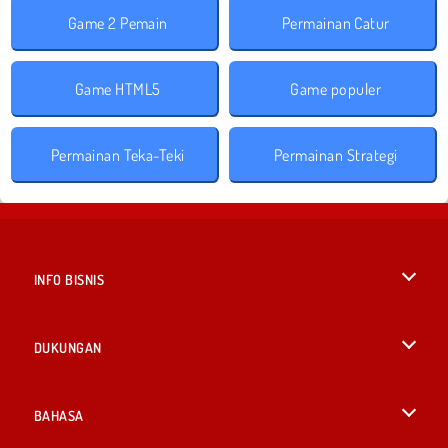
Game 2 Pemain
Permainan Catur
Game HTML5
Game populer
Permainan Teka-Teki
Permainan Strategi
INFO BISNIS
Syarat-Syarat Pemakaian
DUKUNGAN
Kebijaksanaan Pribadi Kami
Bantuan
BAHASA