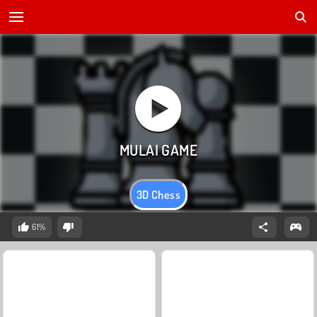
3D Chess
61%