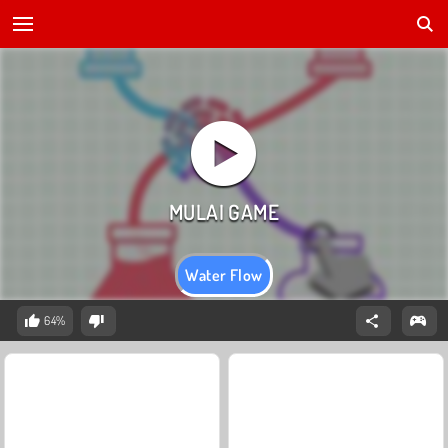
Water Flow
64%