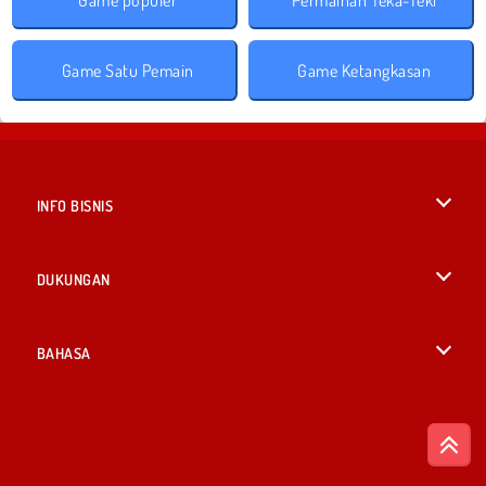
Game Satu Pemain
Game Ketangkasan
INFO BISNIS
Syarat-Syarat Pemakaian
DUKUNGAN
Kebijaksanaan Pribadi Kami
Bantuan
BAHASA
Cookies
British English
Izin Cookie
Deutsch